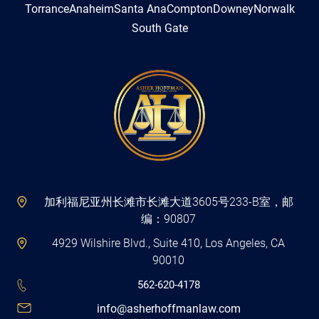
Torrance
Anaheim
Santa Ana
Compton
Downey
Norwalk
South Gate
加利福尼亚州长滩市长滩大道3605号233-B室，邮
编：90807
4929 Wilshire Blvd., Suite 410, Los Angeles, CA
90010
562-620-4178
info@asherhoffmanlaw.com