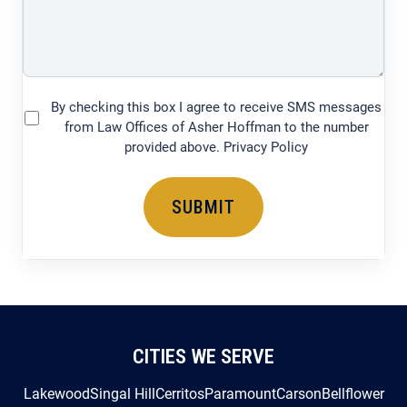
(750
characters)
By checking this box I agree to receive SMS messages
(Required)
from Law Offices of Asher Hoffman to the number
provided above. Privacy Policy
CITIES WE SERVE
Lakewood
Singal Hill
Cerritos
Paramount
Carson
Bellflower