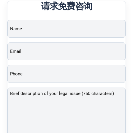
请求免费咨询
Name
(Required)
Email
(Required)
Phone
(Required)
Brief
description
of
your
legal
issue