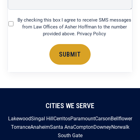
By checking this box I agree to receive SMS messages
(Required)
from Law Offices of Asher Hoffman to the number
provided above. Privacy Policy
CITIES WE SERVE
Lakewood
Singal Hill
Cerritos
Paramount
Carson
Bellflower
Torrance
Anaheim
Santa Ana
Compton
Downey
Norwalk
South Gate