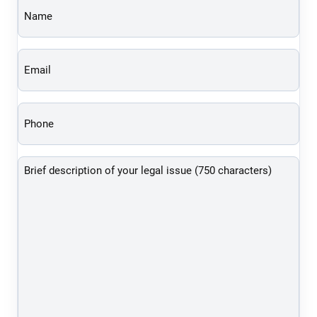
Name
(Required)
Email
(Required)
Phone
(Required)
Brief
description
of
your
legal
issue
(750
characters)