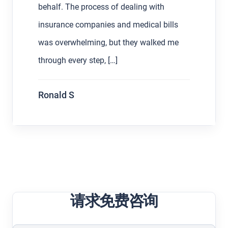
ss of dealing with
with the process. Workin
ies and medical bills
Hoffman made all the di
, but they walked me
communicative, patient,
, […]
S L
请求免费咨询