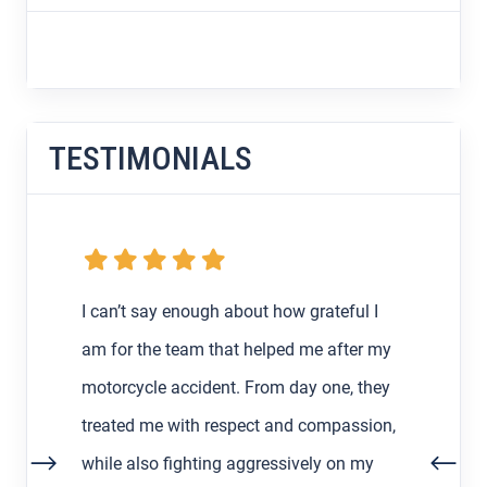
TESTIMONIALS
h about how grateful I
My boyfriend and I were 
that helped me after my
runaround from an at-faul
nt. From day one, they
insurance after my very f
respect and compassion,
in Los Angeles back in Fe
ng aggressively on my
decided to find a lawyer 