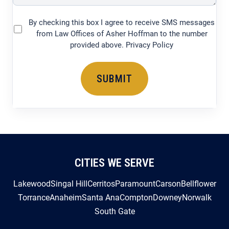
By checking this box I agree to receive SMS messages
(Required)
from Law Offices of Asher Hoffman to the number
provided above. Privacy Policy
CITIES WE SERVE
Lakewood
Singal Hill
Cerritos
Paramount
Carson
Bellflower
Torrance
Anaheim
Santa Ana
Compton
Downey
Norwalk
South Gate