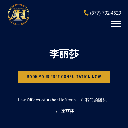
(877) 792-4529
李丽莎
BOOK YOUR FREE CONSULTATION NOW
Law Offices of Asher Hoffman
我们的团队
李丽莎