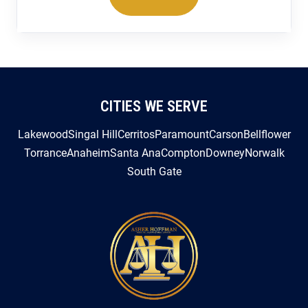
CITIES WE SERVE
Lakewood
Singal Hill
Cerritos
Paramount
Carson
Bellflower
Torrance
Anaheim
Santa Ana
Compton
Downey
Norwalk
South Gate